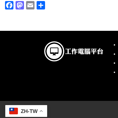
Facebook
Mastodon
Email
分
享
ZH-TW