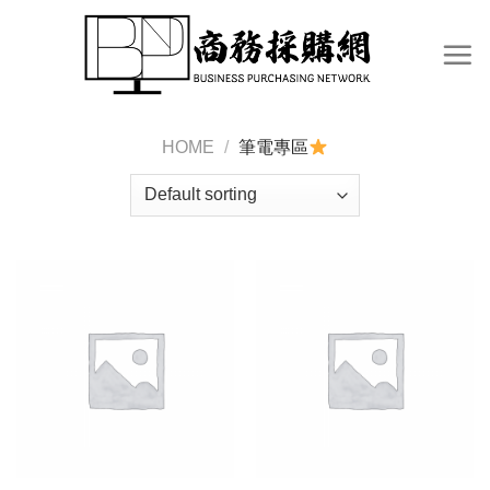
Skip
to
content
HOME
/
筆電專區