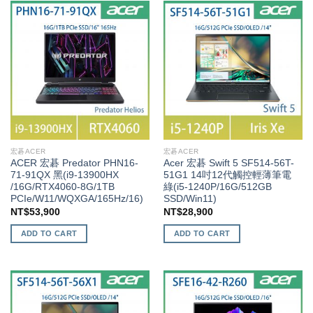
宏碁ACER
宏碁ACER
ACER 宏碁 Predator PHN16-
Acer 宏碁 Swift 5 SF514-56T-
71-91QX 黑(i9-13900HX
51G1 14吋12代觸控輕薄筆電
/16G/RTX4060-8G/1TB
綠(i5-1240P/16G/512GB
PCIe/W11/WQXGA/165Hz/16)
SSD/Win11)
NT$
53,900
NT$
28,900
ADD TO CART
ADD TO CART