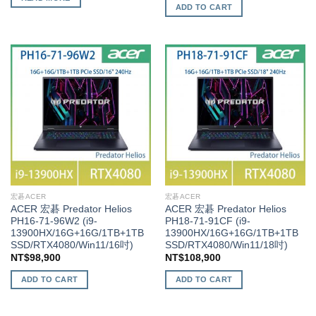
ADD TO CART
宏碁ACER
宏碁ACER
ACER 宏碁 Predator Helios
ACER 宏碁 Predator Helios
PH16-71-96W2 (i9-
PH18-71-91CF (i9-
13900HX/16G+16G/1TB+1TB
13900HX/16G+16G/1TB+1TB
SSD/RTX4080/Win11/16吋)
SSD/RTX4080/Win11/18吋)
NT$
98,900
NT$
108,900
ADD TO CART
ADD TO CART