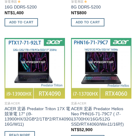
筆電專區
筆電專區
16G DDR5-5200
8G DDR5-5200
NT$
1,400
NT$
800
ADD TO CART
ADD TO CART
宏碁ACER
宏碁ACER
ACER 宏碁 Predator Triton 17X 電
ACER 宏碁 Predator Helios
競筆電 17″ (i9-
Neo PHN16-71-79C7 ( i7-
13900HX/32GB*2/1TB*2/RTX4090-
13700HX/16G/512G
16G/W11)
SSD/RTX4060/Win11/16吋)
NT$
52,900
READ MORE