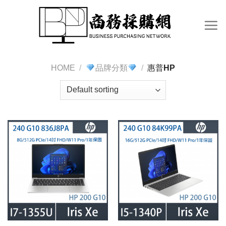
Skip
to
content
HOME
/
品牌分類
/
惠普HP