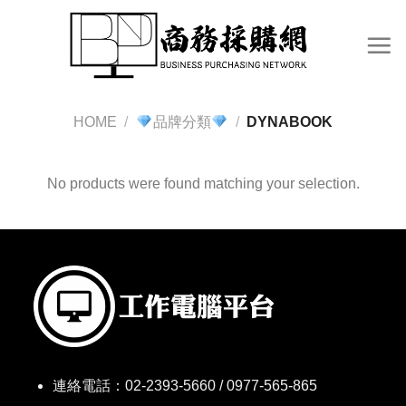
Skip
to
content
HOME
/
品牌分類
/
DYNABOOK
No products were found matching your selection.
連絡電話：
02-2393-5660 / 0977-565-865