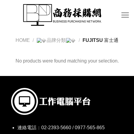
Skip
to
content
HOME
/
品牌分類
/
FUJITSU 富士通
No products were found matching your selection.
連絡電話：
02-2393-5660 / 0977-565-865