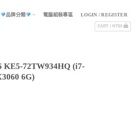
品牌分類
電腦組裝專區
LOGIN / REGISTER
CART /
NT$
0
KE5-72TW934HQ (i7-
3060 6G)
700H/16G/1TB SSD/RTX3060 6G) quantity